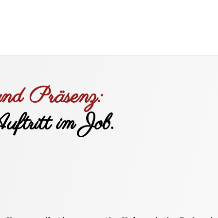
und Präsenz:
ftritt im Job.