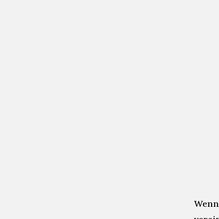
unsicher.
Du bist frustriert, weil deine 
Deine Ideen sind großartig –
erfährt jedoch eine andere Pe
Deine eigenen Bedürfnisse ste
Weil die anderen „lauter und 
Wenn 