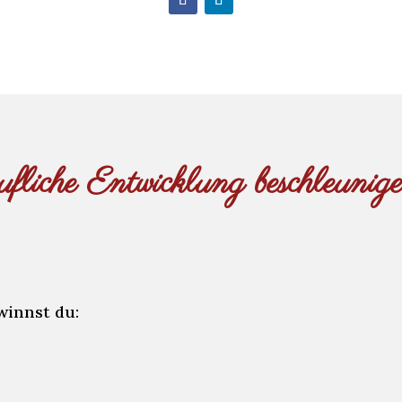
ufliche Entwicklung beschleunig
winnst du:
Souveräni