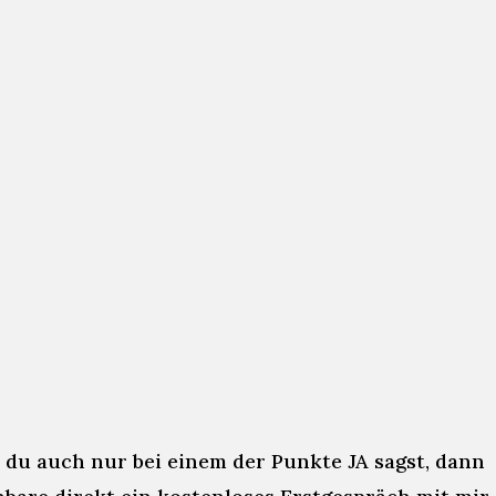
Karriere stagniert.
 die Wertschätzung
rson.
llst du hinten an.
schneller“ sind.
du auch nur bei einem der Punkte JA sagst, dann